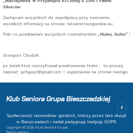
„Maciejówka”
w Przysłupiu k/Cisnej u Zosi i Pawła
Sikorów.
Zachęcam wszystkich do współpracy przy tworzeniu
wszelkich informacji na stronie: ratownictwogorskie.eu.
Póki co pozdrawiam wszystkich czarnohorskim
„Hules, hules”
!
Grzegorz Chudzik
ps Jeżeli ktoś rozszyfrował pozdrowienie Hules … to proszę
napisać: gchgopr@gmail.com – wyjaśnienie na stronie nastąpi
Klub Seniora Grupa Bieszczadzkiej
Społeczność ratowników górskich, którzy przez lata służyli
w Bieszczadach i nadal pielęgnują tradycję GOPR.
Copyright © 2026. Klub Seniora Grupa
Bieszczadzka