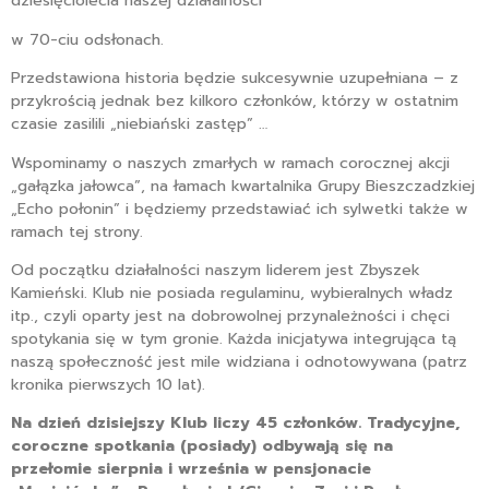
dziesięciolecia naszej działalności
w 70-ciu odsłonach.
Przedstawiona historia będzie sukcesywnie uzupełniana – z
przykrością jednak bez kilkoro członków, którzy w ostatnim
czasie zasilili „niebiański zastęp” …
Wspominamy o naszych zmarłych w ramach corocznej akcji
„gałązka jałowca”, na łamach kwartalnika Grupy Bieszczadzkiej
„Echo połonin” i będziemy przedstawiać ich sylwetki także w
ramach tej strony.
Od początku działalności naszym liderem jest Zbyszek
Kamieński. Klub nie posiada regulaminu, wybieralnych władz
itp., czyli oparty jest na dobrowolnej przynależności i chęci
spotykania się w tym gronie. Każda inicjatywa integrująca tą
naszą społeczność jest mile widziana i odnotowywana (patrz
kronika pierwszych 10 lat).
Na dzień dzisiejszy Klub liczy 45 członków. Tradycyjne,
coroczne spotkania (posiady) odbywają się na
przełomie sierpnia i września w pensjonacie