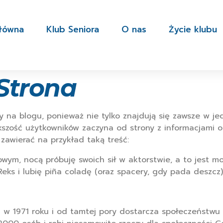
główna
Klub Seniora
O nas
Życie klubu
Strona
sy na blogu, ponieważ nie tylko znajdują się zawsze w je
szość użytkowników zaczyna od strony z informacjami o 
zawierać na przykład taką treść:
wym, nocą próbuję swoich sił w aktorstwie, a to jest m
ks i lubię piña coladę (oraz spacery, gdy pada deszcz)
 w 1971 roku i od tamtej pory dostarcza społeczeństwu d