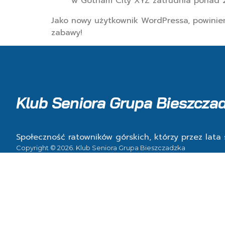
w Gotham City XYZ zatrudnia ponad 2
Jako nowy użytkownik WordPressa, powinie
zabawy!
Klub Seniora Grupa Bieszczad
Społeczność ratowników górskich, którzy przez lata 
Copyright © 2026. Klub Seniora Grupa Bieszczadzka