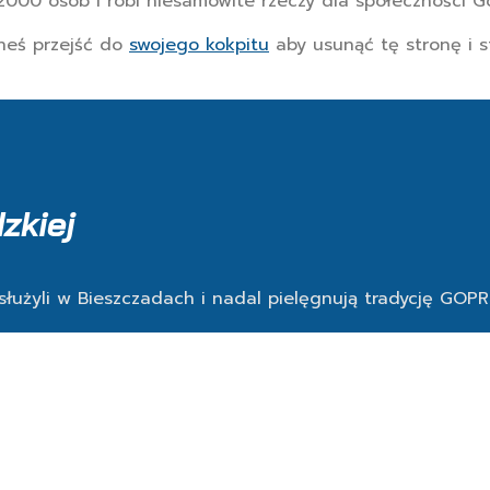
000 osób i robi niesamowite rzeczy dla społeczności G
neś przejść do
swojego kokpitu
aby usunąć tę stronę i s
zkiej
służyli w Bieszczadach i nadal pielęgnują tradycję GOPR