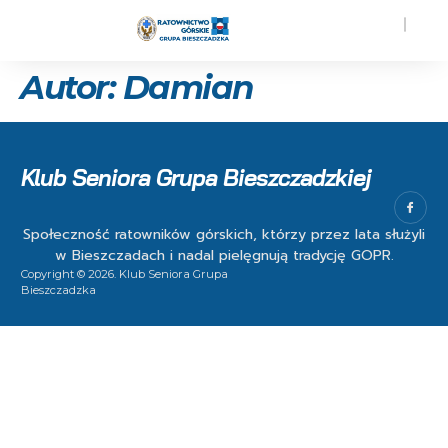
Autor:
Damian
Klub Seniora Grupa Bieszczadzkiej
Społeczność ratowników górskich, którzy przez lata służyli
w Bieszczadach i nadal pielęgnują tradycję GOPR.
Copyright © 2026. Klub Seniora Grupa
Bieszczadzka